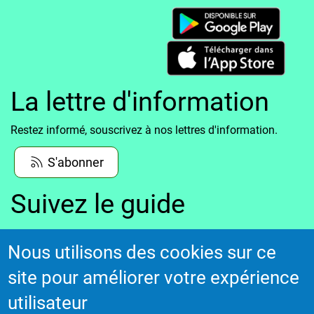
La lettre d'information
Restez informé, souscrivez à nos lettres d'information.
S'abonner
Suivez le guide
Informations sur l'utilisation de votre compte
Nous utilisons des cookies sur ce
adhérent
site pour améliorer votre expérience
Voir le guide
utilisateur