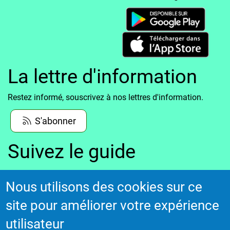
La lettre d'information
Restez informé, souscrivez à nos lettres d'information.
S'abonner
Suivez le guide
Informations sur l'utilisation de votre compte
Nous utilisons des cookies sur ce
adhérent
site pour améliorer votre expérience
Voir le guide
utilisateur