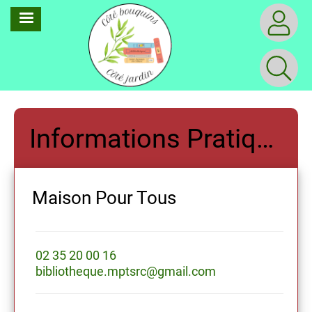
Aller
MENU
au
contenu
principal
Informations Pratiques
Maison Pour Tous
Ma
02 35 20 00 16
02 
bibliotheque.mptsrc@gmail.com
bib